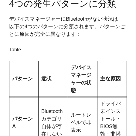
4つの発生パターンに分類
デバイスマネージャーにBluetoothがない状況は、
以下の4つのパターンに分類されます。パターンご
とに原因が完全に異なります：
Table
デバイス
マネージ
パターン
症状
主な原因
ャーの状
態
ドライバ
Bluetooth
未インス
ルートレ
パターン
カテゴリ
トール・
ベルで非
A
自体が存
BIOS無
表示
在しない
効・非搭