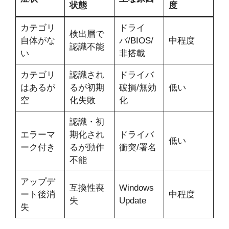
状態
度
カテゴリ
ドライ
検出層で
自体がな
バ/BIOS/
中程度
認識不能
い
非搭載
カテゴリ
認識され
ドライバ
はあるが
るが初期
破損/無効
低い
空
化失敗
化
認識・初
エラーマ
期化され
ドライバ
低い
ーク付き
るが動作
衝突/署名
不能
アップデ
互換性喪
Windows
ート後消
中程度
失
Update
失