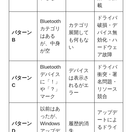
載
ドライバ
Bluetooth
カテゴリ
破損・デ
カテゴリ
パターン
展開して
バイス無
はある
B
も何もな
効化・ハ
が、中身
い
ードウェ
が空
ア故障
Bluetooth
ドライバ
デバイス
デバイス
衝突・署
パターン
は表示さ
に「！」
名問題・
C
れるがエ
や「？」
リソース
ラー
マーク
競合
以前はあ
アップデ
ったが、
ートによ
パターン
Windows
履歴的消
るドライ
D
アップデ
失