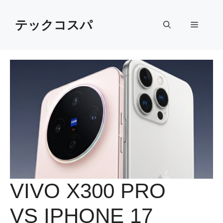
Skip
to
テックコスパ
Menu
content
VIVO X300 PRO
VS IPHONE 17