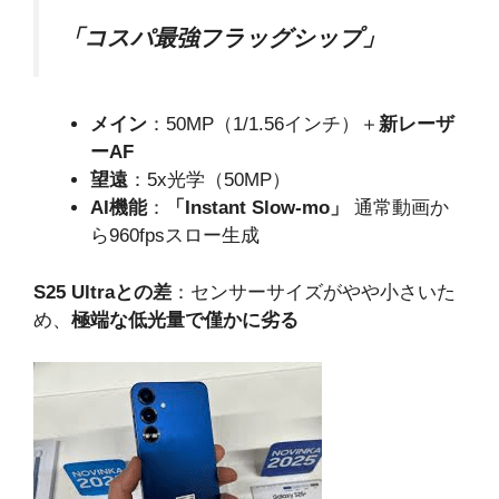
「コスパ最強フラッグシップ」
メイン
：50MP（1/1.56インチ）＋
新レーザ
ーAF
望遠
：5x光学（50MP）
AI機能
：
「Instant Slow-mo」
通常動画か
ら960fpsスロー生成
S25 Ultraとの差
：センサーサイズがやや小さいた
め、
極端な低光量で僅かに劣る