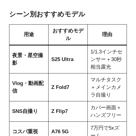
シーン別おすすめモデル
おすすめモデ
用途
理由
ル
1/1.3インチセ
夜景・星空撮
S25 Ultra
ンサー＋30秒
影
相当露光
マルチタスク
Vlog・動画配
Z Fold7
＋メインカメ
信
ラ自撮り
カバー画面＋
SNS自撮り
Z Flip7
ハンズフリー
7万円で5xズ
コスパ重視
A76 5G
ーム