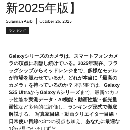
新2025年版】
Sulaiman Aarbi
October 26, 2025
ランキング
Galaxyシリーズのカメラは、スマートフォンカメ
ラの頂点に君臨し続けている。2025年現在、フラ
ッグシップからミッドレンジまで、多様なモデル
が市場を賑わせているが、どれが本当に「最高の
カメラ」を持っているのか？
本記事では、
Galaxy
S25 Ultra
から
Galaxy Aシリーズ
まで、最新のカメ
ラ性能を
実測データ・AI機能・動画性能・低光量
耐性
など多角的に評価し、
ランキング形式で徹底
解説
する。
写真家目線・動画クリエイター目線・
日常使い目線
の3つの視点も加え、
あなたに最適な
1台
が見つかるはずだ。