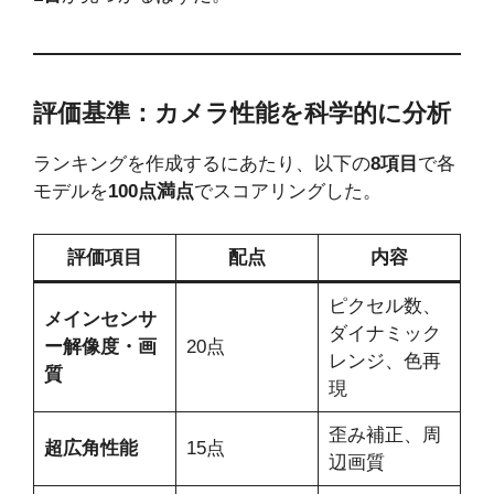
評価基準：カメラ性能を科学的に分析
ランキングを作成するにあたり、以下の
8項目
で各
モデルを
100点満点
でスコアリングした。
評価項目
配点
内容
ピクセル数、
メインセンサ
ダイナミック
ー解像度・画
20点
レンジ、色再
質
現
歪み補正、周
超広角性能
15点
辺画質