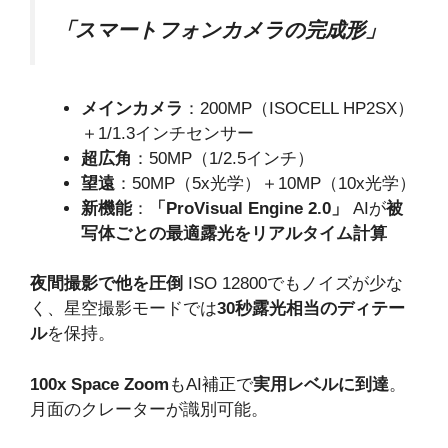
「スマートフォンカメラの完成形」
メインカメラ
：200MP（ISOCELL HP2SX）
＋1/1.3インチセンサー
超広角
：50MP（1/2.5インチ）
望遠
：50MP（5x光学）＋10MP（10x光学）
新機能
：
「ProVisual Engine 2.0」
AIが
被
写体ごとの最適露光をリアルタイム計算
夜間撮影で他を圧倒
ISO 12800でもノイズが少な
く、星空撮影モードでは
30秒露光相当のディテー
ル
を保持。
100x Space Zoom
もAI補正で
実用レベルに到達
。
月面のクレーターが識別可能。