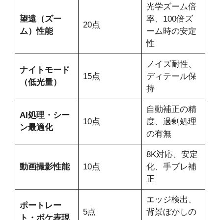
光学ズーム倍
望遠（ズー
率、100倍ズ
20点
ム）性能
ーム時の安定
性
ノイズ耐性、
ナイトモード
15点
ディテール保
（低光量）
持
自動補正の精
AI処理・シー
10点
度、過剰処理
ン最適化
の有無
8K対応、安定
動画撮影性能
10点
化、手ブレ補
正
エッジ検出、
ポートレー
5点
背景ぼかしの
ト・ボケ表現