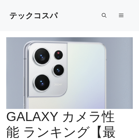
Skip
to
テックコスパ
Menu
content
GALAXY カメラ性
能 ランキング【最