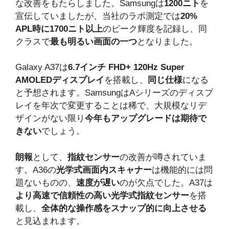
な改善をもたらしました。Samsungは
1200ニト
を
宣伝していましたが、当社のラボ測定では
20%
APL時に1700ニト以上
のピーク輝度を記録し、同
クラスで
最も明るい画面の一つ
となりました。
Galaxy A37は
6.7インチ FHD+ 120Hz Super
AMOLEDディスプレイ
を搭載し、
同じ仕様
になる
と予想されます。SamsungはAシリーズのディスプ
レイを年次で変更することは稀で、大規模なリデ
ザインがない限り
今年もアップグレードは期待で
きない
でしょう。
朗報
として、
指紋センサー
の改善が噂されていま
す。A36の
光学式画面内スキャナー
は機能的には問
題ないものの、
速度が遅い
のが欠点でした。A37は
より高速で信頼性の高い光学式指紋センサー
を搭
載し、
全体的な操作感をスナップ的に向上させる
と見込まれます。