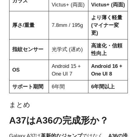
ガラス
Victus+ (両面)
Victus+ (両面)
より薄く軽量
厚さ/重量
7.8mm / 195g
(マイナー変
更)
高速化・信頼
指紋センサー
光学式 (遅め)
性向上
Android 15 +
Android 16 +
OS
One UI 7
One UI 8
サポート期間
6年間
6年間以上
まとめ
A37はA36の完成形か？
Galaxy A37は
革新的なジャンプ
ではなく、
A36の洗