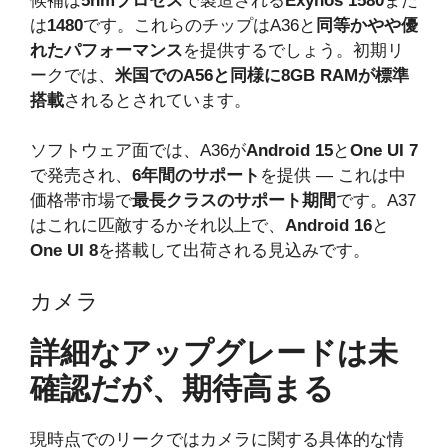
候補は
5nmプロセス
で製造される
Exynos 1580
また
は
1480
です。これらのチップはA36と
同等かやや優
れたパフォーマンス
を提供するでしょう。初期リ
ークでは、
米国でのA56と同様に8GB RAMが標準
搭載
されるとされています。
ソフトウェア面では、A36が
Android 15
と
One UI 7
で発売され、
6年間のサポート
を提供 — これは中
価格帯市場で
最長クラスのサポート期間
です。A37
はこれに匹敵するかそれ以上で、
Android 16
と
One UI 8
を搭載して出荷される見込みです。
カメラ
詳細なアップグレードは未
確認だが、期待高まる
現時点でのリークではカメラに関する具体的な情