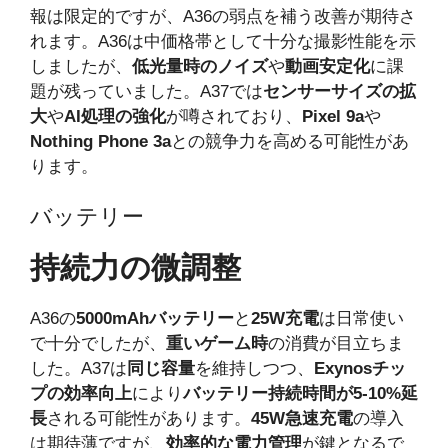
報は限定的ですが、A36の弱点を補う改善が期待さ
れます。A36は中価格帯として十分な撮影性能を示
しましたが、
低光量時のノイズ
や
動画安定化
に課
題が残っていました。A37では
センサーサイズの拡
大
や
AI処理の強化
が噂されており、
Pixel 9a
や
Nothing Phone 3a
との競争力を高める可能性があ
ります。
バッテリー
持続力の微調整
A36の
5000mAhバッテリー
と
25W充電
は日常使い
で十分でしたが、
重いゲーム時
の消費が目立ちま
した。A37は
同じ容量
を維持しつつ、
Exynosチッ
プの効率向上
により
バッテリー持続時間が5-10%延
長
される可能性があります。
45W急速充電
の導入
は期待薄ですが、
効率的な電力管理
が鍵となるで