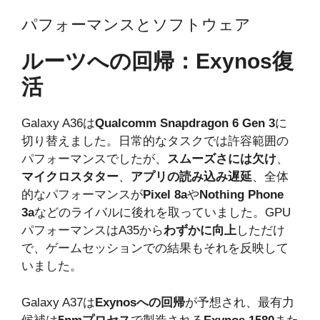
パフォーマンスとソフトウェア
ルーツへの回帰：Exynos復
活
Galaxy A36は
Qualcomm Snapdragon 6 Gen 3
に
切り替えました。日常的なタスクでは許容範囲の
パフォーマンスでしたが、
スムーズさには欠け
、
マイクロスタター
、
アプリの読み込み遅延
、全体
的なパフォーマンスが
Pixel 8a
や
Nothing Phone
3a
などのライバルに後れを取っていました。GPU
パフォーマンスはA35から
わずかに向上
しただけ
で、ゲームセッションでの結果もそれを反映して
いました。
Galaxy A37は
Exynosへの回帰
が予想され、最有力