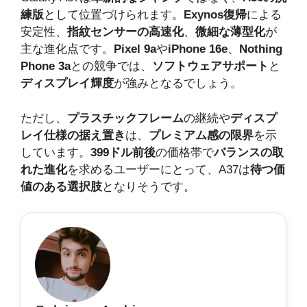
練版
として位置づけられます。
Exynos復帰
による
安定性、
指紋センサーの高速化
、
微細な薄型化
が
主な進化点です。
Pixel 9a
や
iPhone 16e
、
Nothing
Phone 3a
との競争では、
ソフトウェアサポート
と
ディスプレイ輝度
が強みとなるでしょう。
ただし、
プラスチックフレーム
の継続や
ディスプ
レイ仕様の据え置き
は、
プレミアム感の限界
を示
しています。
399ドル前後
の価格帯で
バランスの取
れた進化
を求めるユーザーにとって、A37は
待つ価
値のある選択肢
となりそうです。