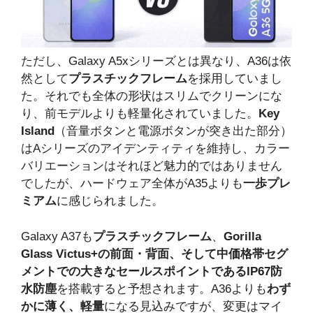
ただし、Galaxy A5xシリーズとは異なり、A36は依
然として
プラスチックフレーム
を採用していまし
た。それでも全体の形状はスリムでクリーンにな
り、前モデルよりも軽量化されていました。
Key
Island
（音量ボタンと電源ボタンが突き出た部分）
はAシリーズのアイデンティティを維持し、カラー
バリエーションはそれほど魅力的ではありません
でしたが、ハードウェア全体がA35よりも
一歩プレ
ミアム
に感じられました。
Galaxy A37も
プラスチックフレーム
、
Gorilla
Glass Victus+の前面・背面、そして中価格帯セグ
メントでの大きなセールスポイントであるIP67防
水防塵
を搭載すると予想されます。A36よりも
わず
かに薄く、軽量
になる見込みですが、変更はマイ