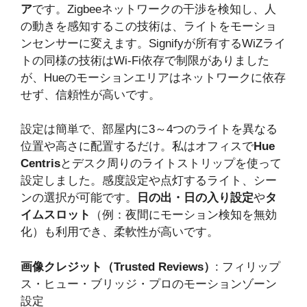
ア
です。Zigbeeネットワークの干渉を検知し、人
の動きを感知するこの技術は、ライトをモーショ
ンセンサーに変えます。Signifyが所有するWiZライ
トの同様の技術はWi-Fi依存で制限がありました
が、Hueのモーションエリアはネットワークに依存
せず、信頼性が高いです。
設定は簡単で、部屋内に3～4つのライトを異なる
位置や高さに配置するだけ。私はオフィスで
Hue
Centris
とデスク周りのライトストリップを使って
設定しました。感度設定や点灯するライト、シー
ンの選択が可能です。
日の出・日の入り設定
や
タ
イムスロット
（例：夜間にモーション検知を無効
化）も利用でき、柔軟性が高いです。
画像クレジット（Trusted Reviews）
: フィリップ
ス・ヒュー・ブリッジ・プロのモーションゾーン
設定