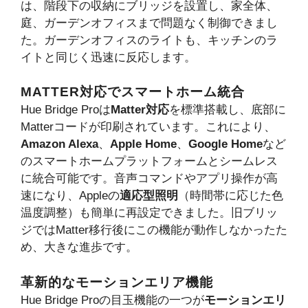
は、階段下の収納にブリッジを設置し、家全体、
庭、ガーデンオフィスまで問題なく制御できまし
た。ガーデンオフィスのライトも、キッチンのラ
イトと同じく迅速に反応します。
MATTER対応でスマートホーム統合
Hue Bridge Proは
Matter対応
を標準搭載し、底部に
Matterコードが印刷されています。これにより、
Amazon Alexa
、
Apple Home
、
Google Home
など
のスマートホームプラットフォームとシームレス
に統合可能です。音声コマンドやアプリ操作が高
速になり、Appleの
適応型照明
（時間帯に応じた色
温度調整）も簡単に再設定できました。旧ブリッ
ジではMatter移行後にこの機能が動作しなかったた
め、大きな進歩です。
革新的なモーションエリア機能
Hue Bridge Proの目玉機能の一つが
モーションエリ