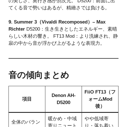
の美しさ、奥行き感が別次元。 D5200：前面に出
てくる音で勢いはあるが、精緻さでは負ける。
9. Summer 3（Vivaldi Recomposed）– Max
Richter
D5200：生き生きとしたエネルギー、素晴
らしい木材の響き。 FT13 Mod：より洗練され、静
寂の中から音が浮かび上がるような表現力。
音の傾向まとめ
FiiO FT13（フ
Denon AH-
項目
ォームMod
D5200
後）
暖かめ・中域
やや低域寄
全体のバラン
寄りニュート
り・落ち着い