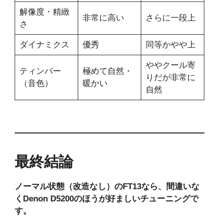
解像度・精緻
非常に高い
さらに一段上
さ
ダイナミクス
優秀
同等かやや上
ややクール寄
ティンバー
極めて自然・
りだが非常に
（音色）
暖かい
自然
最終結論
ノーマル状態（改造なし）のFT13なら、間違いな
くDenon D5200のほうが好ましいチューニングで
す。