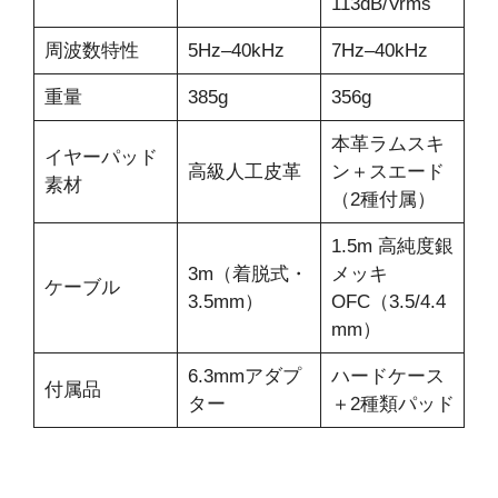
113dB/Vrms
周波数特性
5Hz–40kHz
7Hz–40kHz
重量
385g
356g
本革ラムスキ
イヤーパッド
高級人工皮革
ン＋スエード
素材
（2種付属）
1.5m 高純度銀
3m（着脱式・
メッキ
ケーブル
3.5mm）
OFC（3.5/4.4
mm）
6.3mmアダプ
ハードケース
付属品
ター
＋2種類パッド