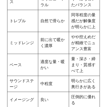
ス
ラル
たバランス
同等程度の量
トレブル
自然で滑らか
感だが解像度
が明らかに上
やや控えめだ
前に出て暖か
ミッドレンジ
が精緻でニュ
く濃厚
アンス豊富
量・深さ・締
適度な量・暖
ベース
まり・質感す
かい
べて上
サウンドステ
明らかに広く
中程度
ージ
奥行きがある
圧倒的に優れ
イメージング
良い
る