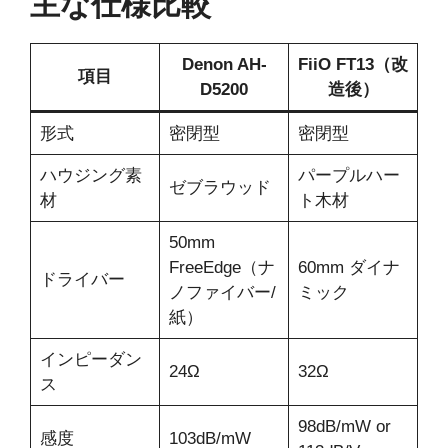
主な仕様比較
Denon AH-
FiiO FT13（改
項目
D5200
造後）
形式
密閉型
密閉型
ハウジング素
パープルハー
ゼブラウッド
材
ト木材
50mm
FreeEdge（ナ
60mm ダイナ
ドライバー
ノファイバー/
ミック
紙）
インピーダン
24Ω
32Ω
ス
98dB/mW or
感度
103dB/mW