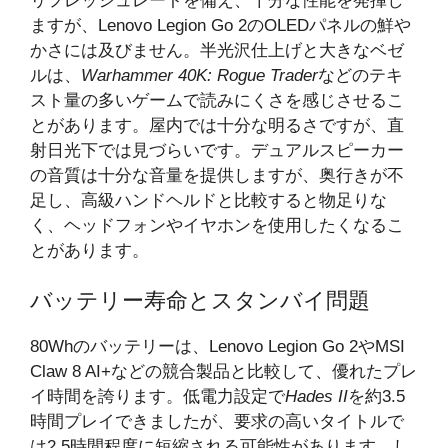
リフレッシュレートを備え、十分な性能を発揮し
ますが、Lenovo Legion Go 2のOLEDパネルの鮮や
かさには及びません。半光沢仕上げと大きなベゼ
ルは、
Warhammer 40K: Rogue Trader
などのテキ
スト量の多いゲームで読みにくさを感じさせるこ
とがあります。屋内では十分な明るさですが、直
射日光下では見づらいです。デュアルスピーカー
の音質は十分な音量を提供しますが、奥行きが不
足し、高級ハンドヘルドと比較すると物足りな
く、ヘッドフォンやイヤホンを使用したくなるこ
とがあります。
バッテリー寿命とスタンバイ問題
80Whのバッテリーは、Lenovo Legion Go 2やMSI
Claw 8 AI+などの競合製品と比較して、優れたプレ
イ時間を誇ります。低電力設定で
Hades II
を約3.5
時間プレイできましたが、要求の高いタイトルで
は2.5時間程度に短縮される可能性があります。し