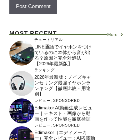
MOST RECENT
More
チュートリアル
LINE通話でイヤホンをつけ
ているのに本体から音が出
る？原因と完全対処法
【2026年最新版】
ランキング
2026年最新版：ノイズキャ
ンセリング最強イヤホンラ
ンキング【徹底比較・用途
別】
レビュー
,
SPONSORED
Edimakor AI動画生成レビュ
ー｜テキスト・画像から動
画を作って性能を徹底検証
レビュー
,
SPONSORED
Edimakor（エディメーカ
ー）完全レビュー：AI搭載動