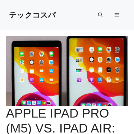
Skip
to
テックコスパ
Menu
content
APPLE IPAD PRO
(M5) VS. IPAD AIR: