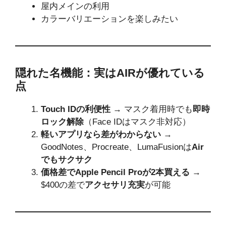
屋内メインの利用
カラーバリエーションを楽しみたい
隠れた名機能：実はAIRが優れている
点
Touch IDの利便性
→ マスク着用時でも
即時
ロック解除
（Face IDはマスク非対応）
軽いアプリなら差がわからない
→
GoodNotes、Procreate、LumaFusionは
Air
でもサクサク
価格差でApple Pencil Proが2本買える
→
$400の差で
アクセサリ充実
が可能