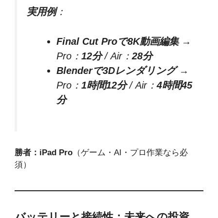
実用例
：
Final Cut Proで8K動画編集
→
Pro：
12分
/ Air：
28分
Blenderで3Dレンダリング
→
Pro：
1時間12分
/ Air：
4時間45
分
勝者：iPad Pro
（ゲーム・AI・プロ作業なら必
須）
バッテリーと接続性：未来への投資