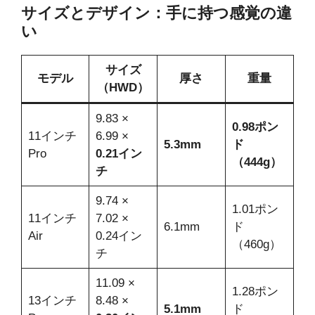
サイズとデザイン：手に持つ感覚の違
い
サイズ
モデル
厚さ
重量
（HWD）
9.83 ×
0.98ポン
11インチ
6.99 ×
5.3mm
ド
Pro
0.21イン
（444g）
チ
9.74 ×
1.01ポン
11インチ
7.02 ×
6.1mm
ド
Air
0.24イン
（460g）
チ
11.09 ×
1.28ポン
13インチ
8.48 ×
5.1mm
ド