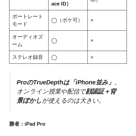
ace ID）
ポートレート
◯（ボケ可）
×
モード
オーディオズ
◯
×
ーム
ステレオ録音
◯
×
ProのTrueDepthは「iPhone並み」
。
オンライン授業や配信で
顔認証＋背
景ぼかし
が使えるのは大きい。
勝者：iPad Pro