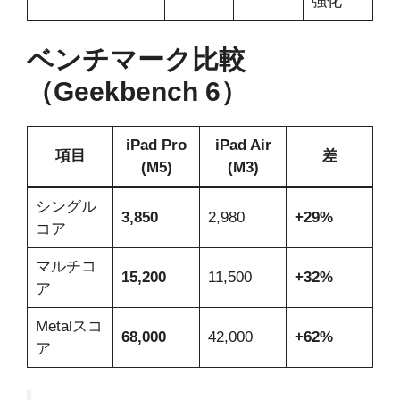
強化
ベンチマーク比較
（Geekbench 6）
iPad Pro
iPad Air
項目
差
(M5)
(M3)
シングル
3,850
2,980
+29%
コア
マルチコ
15,200
11,500
+32%
ア
Metalスコ
68,000
42,000
+62%
ア