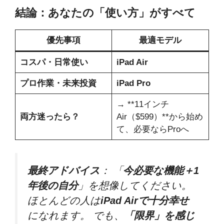
結論：あなたの「使い方」がすべて
優先事項
最適モデル
コスパ・日常使い
iPad Air
プロ作業・未来投資
iPad Pro
→ **11インチ
両方迷ったら？
Air（$599）**から始め
て、必要ならProへ
最終アドバイス
： 「
今必要な機能＋1
年後の自分
」を想像してください。
ほとんどの人は
iPad Airで十分幸せ
になれます。 でも、
「限界」を感じ