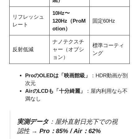
黒）
10Hz〜
リフレッシュ
120Hz（ProM
固定60Hz
レート
otion）
ナノテクスチ
標準コーティ
反射低減
ャー（オプシ
ング
ョン）
ProのOLEDは「映画館級」
：HDR動画が別
次元
AirのLCDも「十分綺麗」
：屋内利用なら不
満なし
実測データ
：屋外直射日光下での視
認性 →
Pro：85% / Air：62%