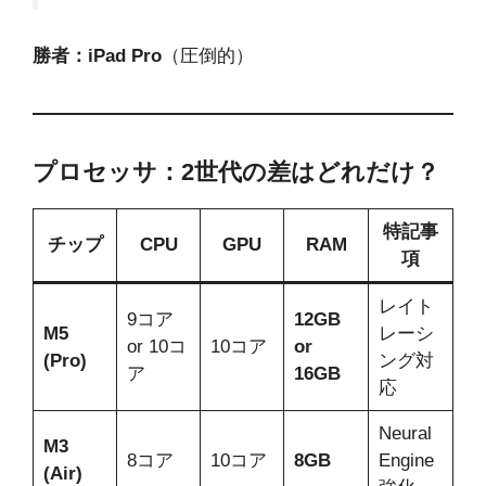
勝者：iPad Pro
（圧倒的）
プロセッサ：2世代の差はどれだけ？
特記事
チップ
CPU
GPU
RAM
項
レイト
9コア
12GB
M5
レーシ
or 10コ
10コア
or
(Pro)
ング対
ア
16GB
応
Neural
M3
8コア
10コア
8GB
Engine
(Air)