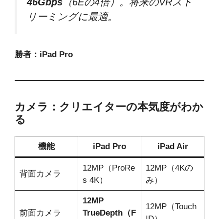
46Gbps
（6Eの4倍）。将来のVRスト
リーミングに最適。
勝者：iPad Pro
カメラ：クリエイターの本気度がわか
る
機能
iPad Pro
iPad Air
12MP（ProRe
12MP（4Kの
背面カメラ
s 4K）
み）
12MP
12MP（Touch
前面カメラ
TrueDepth（F
ID）