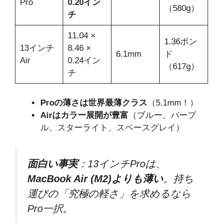
Pro
0.20イン
（580g）
チ
11.04 ×
1.36ポン
13インチ
8.46 ×
6.1mm
ド
Air
0.24イン
（617g）
チ
Proの薄さは世界最薄クラス
（5.1mm！）
Airはカラー展開が豊富
（ブルー、パープ
ル、スターライト、スペースグレイ）
面白い事実
：13インチProは、
MacBook Air (M2)よりも薄い
。持ち
運びの「究極の軽さ」を求めるなら
Pro一択。