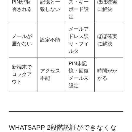
PINが拒
記憶と一
ス・キー
ほぼ確実
否される
致しない
ボード設
に解決
定
メールア
メールが
ドレス誤
ほぼ確実
設定不能
届かない
り・フィ
に解決
ルタ
PIN未記
新端末で
アクセス
憶・回復
時間がか
ロックア
不能
メール未
かる
ウト
設定
WHATSAPP 2段階認証ができなくな