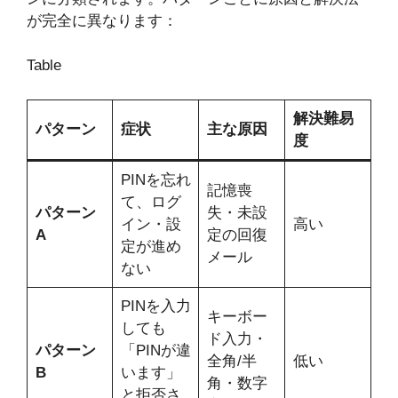
が完全に異なります：
Table
解決難易
パターン
症状
主な原因
度
PINを忘れ
記憶喪
て、ログ
パターン
失・未設
イン・設
高い
A
定の回復
定が進め
メール
ない
PINを入力
キーボー
しても
ド入力・
パターン
「PINが違
全角/半
低い
B
います」
角・数字
と拒否さ