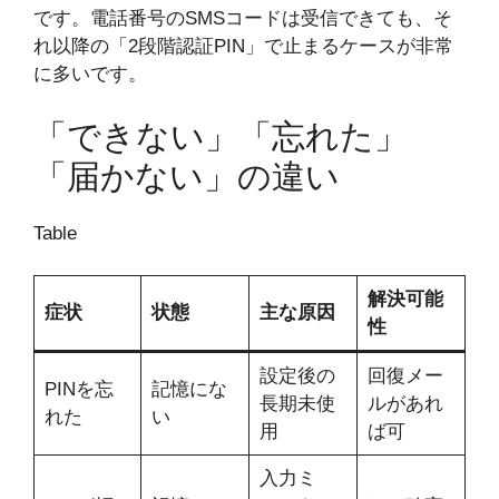
です。電話番号のSMSコードは受信できても、そ
れ以降の「2段階認証PIN」で止まるケースが非常
に多いです。
「できない」「忘れた」
「届かない」の違い
Table
解決可能
症状
状態
主な原因
性
設定後の
回復メー
PINを忘
記憶にな
長期未使
ルがあれ
れた
い
用
ば可
入力ミ