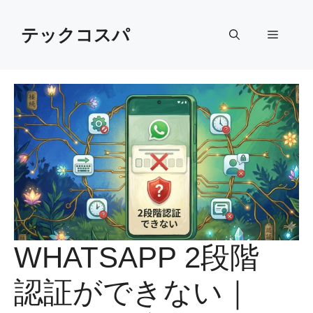
Skip
to
テックコスパ
Menu
content
WHATSAPP 2段階
認証ができない｜