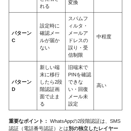
変換
れる
スパムフ
設定時に
ィルタ・
パターン
確認メー
メールア
中程度
C
ルが届か
ドレスの
ない
誤り・受
信制限
新しい端
旧端末で
末に移行
PINを確認
パターン
したら2段
できな
高い
D
階認証画
い・回復
面で止ま
メール未
る
設定
重要なポイント：
WhatsAppの2段階認証は、SMS
認証（電話番号認証）とは
別の独立したレイヤー